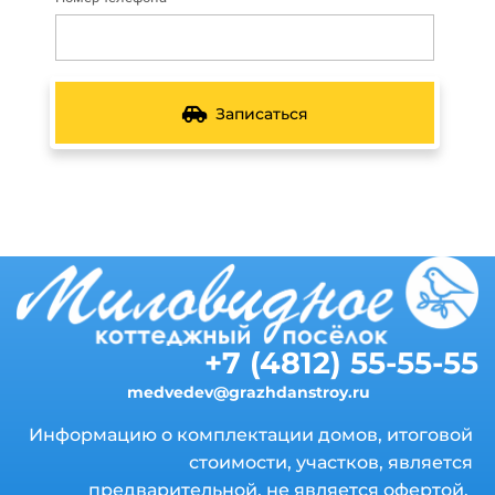
Записаться
+7 (4812) 55-55-55
medvedev@grazhdanstroy.ru
Информацию о комплектации домов, итоговой
стоимости, участков, является
предварительной, не является офертой.