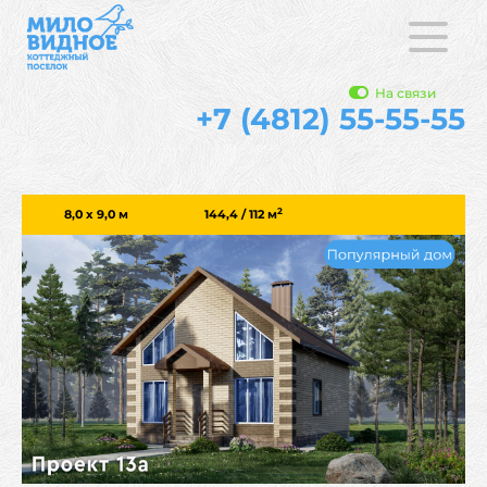
На связи
+7 (4812) 55-55-55
2
8,0 х 9,0 м
144,4 / 112
м