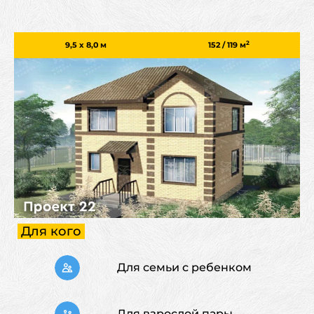
2
9,5 х 8,0 м
152 / 119
м
Для кого
Для семьи с ребенком
Для взрослой пары